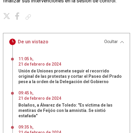
finalizar sus intervenciones en la sesión de control.
Copiar enlace
De un vistazo
Ocultar
11:05 h
,
21
de
febrero
de
2024
Unión de Uniones promete seguir el recorrido
original de las protestas y cortar el Paseo del Prado
pese a la orden de la Delegación del Gobierno
09:45 h
,
21
de
febrero
de
2024
Bolaños, a Álvarez de Toledo: "Es víctima de las
mentiras de Feijóo con la amnistía. Se sintió
estafada"
09:35 h
,
21
de
febrero
de
2024