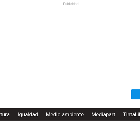
Publicidad
ltura
Igualdad
Medio ambiente
Mediapart
TintaLi