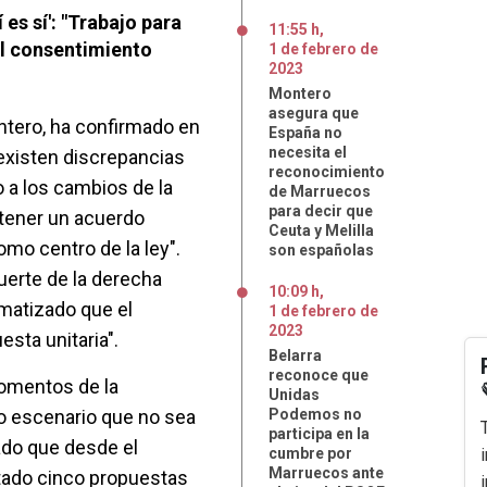
 es sí': "Trabajo para
11:55 h
,
el consentimiento
1
de
febrero
de
2023
Montero
asegura que
ontero, ha confirmado en
España no
necesita el
existen discrepancias
reconocimiento
 a los cambios de la
de Marruecos
para decir que
a tener un acuerdo
Ceuta y Melilla
mo centro de la ley".
son españolas
uerte de la derecha
10:09 h
,
 matizado que el
1
de
febrero
de
2023
esta unitaria".
Belarra
reconoce que
momentos de la
Unidas
o escenario que no sea
Podemos no
participa en la
ado que desde el
cumbre por
Marruecos ante
ntado cinco propuestas