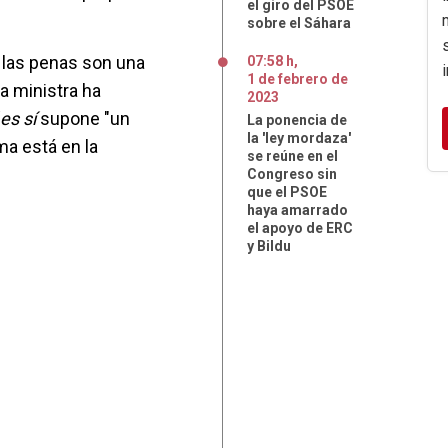
el giro del PSOE
sobre el Sáhara
 las penas son una
07:58 h
,
1
de
febrero
de
a ministra ha
2023
 es sí
supone "un
La ponencia de
la 'ley mordaza'
ma está en la
se reúne en el
Congreso sin
que el PSOE
haya amarrado
el apoyo de ERC
y Bildu