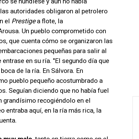
arco se hundiese y aún no había
las autoridades obligaron al petrolero
on el
Prestige
a flote, la
 Arousa. Un pueblo comprometido con
ios, que cuenta cómo se organizaron las
 embarcaciones pequeñas para salir al
 entrase en su ría. ″El segundo día que
 boca de la ría. En Sálvora. En
como pueblo pequeño acostumbrado a
os. Seguían diciendo que no había fuel
n grandísimo recogiéndolo en el
o entraba aquí, en la ría más rica, la
cuenta.
e muy malo
, tanto en tierra como en el