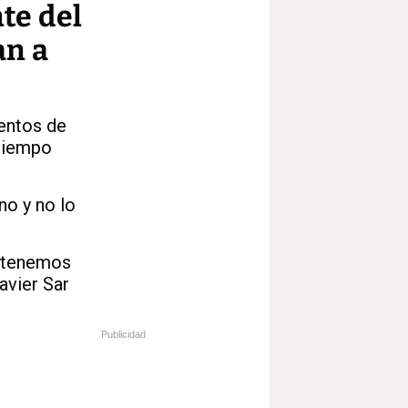
nte del
an a
ientos de
 tiempo
no y no lo
s tenemos
avier Sar
Publicidad