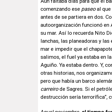
Aún faltaba días para que el b
comenzando ese
paseo
al que 
antes de se partiera en dos. C
autoorganización funcionó en
su mar. Así lo recuerda Nito D
lanchas, las planeadoras y las
mar e impedir que el chapapote
salimos, el fuel ya estaba en la
Aguiño. Ya estaba dentro. Y, 
otras historias, nos organizam
pero que había un barco alemá
carreiro
de Sagres. Si el petróle
destrucción sería terrorífica”, 
Aquel noviembre,
el tiempo fu