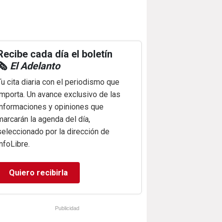
Recibe cada día el boletín
🗞️
El Adelanto
Tu cita diaria con el periodismo que
importa. Un avance exclusivo de las
informaciones y opiniones que
marcarán la agenda del día,
seleccionado por la dirección de
infoLibre.
Quiero recibirla
Publicidad