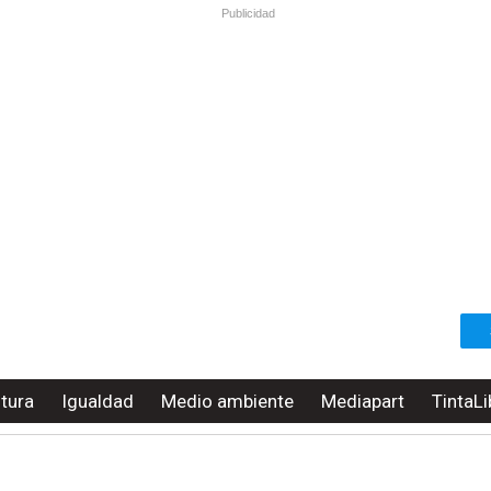
Publicidad
ltura
Igualdad
Medio ambiente
Mediapart
TintaLi