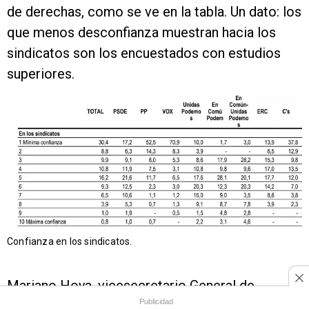
de derechas, como se ve en la tabla. Un dato: los
que menos desconfianza muestran hacia los
sindicatos son los encuestados con estudios
superiores.
Confianza en los sindicatos.
Mariano Hoya, vicesecretario General de
Publicidad
Política Sindical de UGT, cree que la reflexión