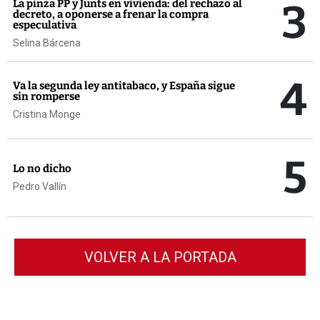
3
La pinza PP y Junts en vivienda: del rechazo al
decreto, a oponerse a frenar la compra
especulativa
Selina Bárcena
4
Va la segunda ley antitabaco, y España sigue
sin romperse
Cristina Monge
5
Lo no dicho
Pedro Vallín
VOLVER A LA PORTADA