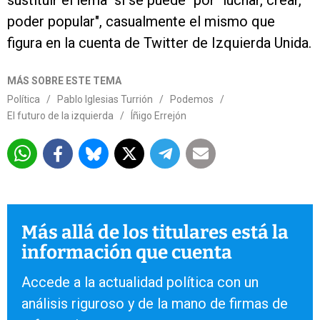
sustituir el lema "sí se puede" por "luchar, crear,
poder popular", casualmente el mismo que
figura en la cuenta de Twitter de Izquierda Unida.
MÁS SOBRE ESTE TEMA
Política
/
Pablo Iglesias Turrión
/
Podemos
/
El futuro de la izquierda
/
Íñigo Errejón
Más allá de los titulares está la
información que cuenta
Accede a la actualidad política con un
análisis riguroso y de la mano de firmas de