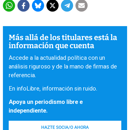
Más allá de los titulares está la
información que cuenta
Accede a la actualidad política con un
análisis riguroso y de la mano de firmas de
referencia.
En infoLibre, información sin ruido.
Apoya un periodismo libre e
independiente.
HAZTE SOCIA/O AHORA