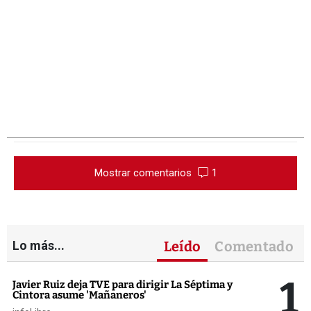
Mostrar comentarios
1
Lo más...
Leído
Comentado
1
Javier Ruiz deja TVE para dirigir La Séptima y
Cintora asume 'Mañaneros'