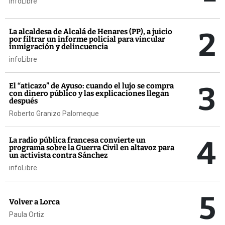
infoLibre
2
La alcaldesa de Alcalá de Henares (PP), a juicio
por filtrar un informe policial para vincular
inmigración y delincuencia
infoLibre
3
El “aticazo” de Ayuso: cuando el lujo se compra
con dinero público y las explicaciones llegan
después
Roberto Granizo Palomeque
4
La radio pública francesa convierte un
programa sobre la Guerra Civil en altavoz para
un activista contra Sánchez
infoLibre
5
Volver a Lorca
Paula Ortiz