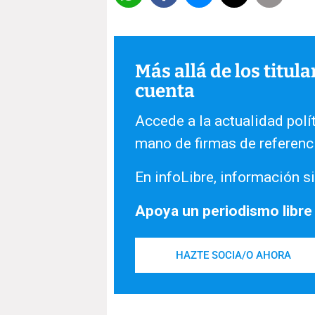
Más allá de los titul
cuenta
Accede a la actualidad polít
mano de firmas de referenc
En infoLibre, información si
Apoya un periodismo libre
HAZTE SOCIA/O AHORA