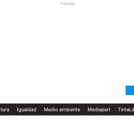
Publicidad
ltura
Igualdad
Medio ambiente
Mediapart
TintaLi