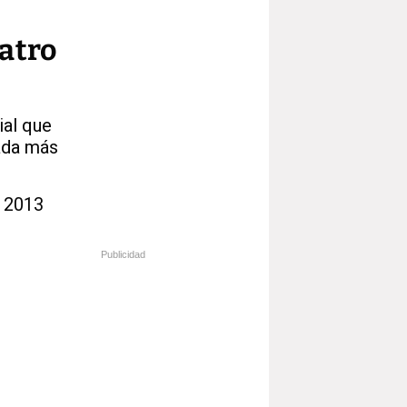
uatro
ial que
nada más
y 2013
Publicidad