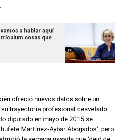
.
o vamos a hablar aquí
urrículum cosas que
bién ofreció nuevos datos sobre un
su trayectoria profesional desvelado
gido diputado en mayo de 2015 se
 bufete Martínez-Aybar Abogados", pero
 admitió la semana pasada que "dejó de