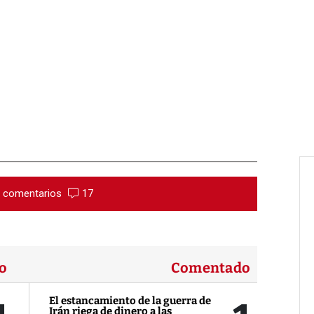
r comentarios
17
o
Comentado
El estancamiento de la guerra de
Irán riega de dinero a las