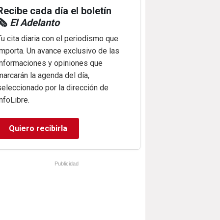
Recibe cada día el boletín
🗞️
El Adelanto
Tu cita diaria con el periodismo que
importa. Un avance exclusivo de las
informaciones y opiniones que
marcarán la agenda del día,
seleccionado por la dirección de
infoLibre.
Quiero recibirla
Publicidad