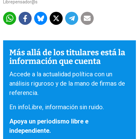
Librepensador@s
Más allá de los titulares está la
información que cuenta
Accede a la actualidad política con un
análisis riguroso y de la mano de firmas de
referencia.
En infoLibre, información sin ruido.
Apoya un periodismo libre e
independiente.