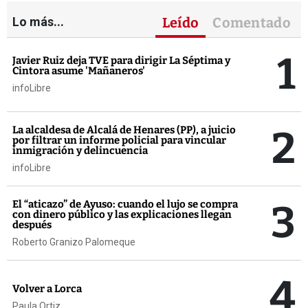
Lo más...
Leído
Comentado
1
Javier Ruiz deja TVE para dirigir La Séptima y
Cintora asume 'Mañaneros'
infoLibre
2
La alcaldesa de Alcalá de Henares (PP), a juicio
por filtrar un informe policial para vincular
inmigración y delincuencia
infoLibre
3
El “aticazo” de Ayuso: cuando el lujo se compra
con dinero público y las explicaciones llegan
después
Roberto Granizo Palomeque
4
Volver a Lorca
Paula Ortiz