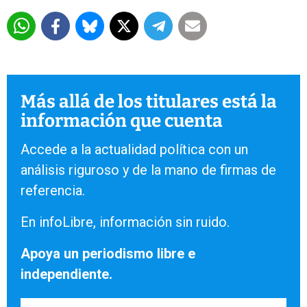
Más allá de los titulares está la
información que cuenta
Accede a la actualidad política con un
análisis riguroso y de la mano de firmas de
referencia.
En infoLibre, información sin ruido.
Apoya un periodismo libre e
independiente.