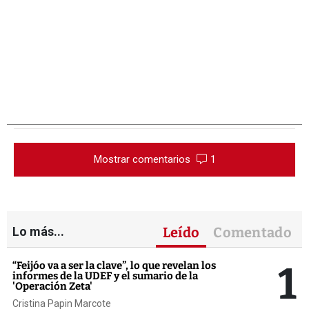
Mostrar comentarios
1
Lo más...
Leído
Comentado
1
“Feijóo va a ser la clave”, lo que revelan los
informes de la UDEF y el sumario de la
'Operación Zeta'
Cristina Papin Marcote