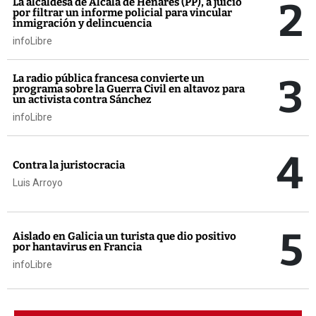
2
La alcaldesa de Alcalá de Henares (PP), a juicio
por filtrar un informe policial para vincular
inmigración y delincuencia
infoLibre
3
La radio pública francesa convierte un
programa sobre la Guerra Civil en altavoz para
un activista contra Sánchez
infoLibre
4
Contra la juristocracia
Luis Arroyo
5
Aislado en Galicia un turista que dio positivo
por hantavirus en Francia
infoLibre