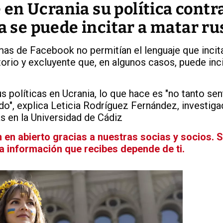
n Ucrania su política contra
ya se puede incitar a matar ru
s de Facebook no permitían el lenguaje que incita
orio y excluyente que, en algunos casos, puede inci
us políticas en Ucrania, lo que hace es "no tanto sen
o", explica Leticia Rodríguez Fernández, investiga
s en la Universidad de Cádiz
en abierto gracias a nuestras socias y socios. 
La información que recibes depende de ti.