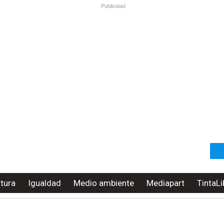
Publicidad
ltura
Igualdad
Medio ambiente
Mediapart
TintaLi