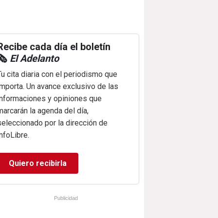
Recibe cada día el boletín
🗞️
El Adelanto
Tu cita diaria con el periodismo que
importa. Un avance exclusivo de las
informaciones y opiniones que
marcarán la agenda del día,
seleccionado por la dirección de
infoLibre.
Quiero recibirla
Publicidad