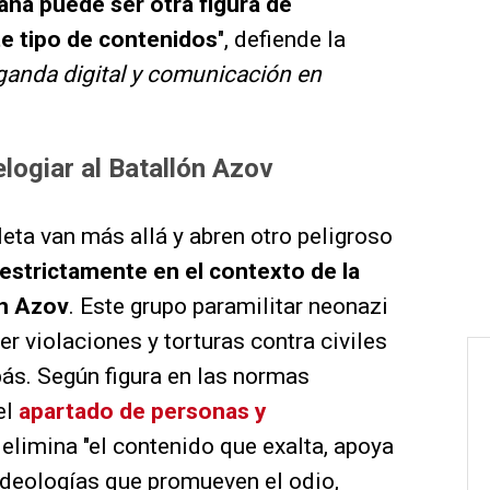
ana puede ser otra figura de
te tipo de contenidos
", defiende la
anda digital y comunicación en
elogiar al Batallón Azov
eta van más allá y abren otro peligroso
"estrictamente en el contexto de la
ón Azov
. Este grupo paramilitar neonazi
 violaciones y torturas contra civiles
bás. Según figura en las normas
el
apartado de personas y
e elimina "el contenido que exalta, apoya
ideologías que promueven el odio,