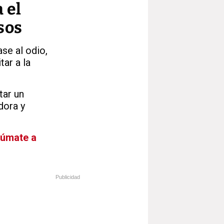
 el
sos
se al odio,
tar a la
tar un
dora y
Súmate a
Publicidad