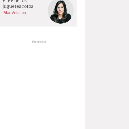
El PP de los
juguetes rotos
Pilar Velasco
Publicidad