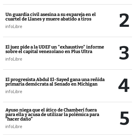
2
Un guardia civil asesina a su expareja en el
cuartel de Llanes y muere abatido a tiros
infoLibre
3
El juez pide a la UDEF un "exhaustivo" informe
sobre el capital venezolano en Plus Ultra
infoLibre
4
El progresista Abdul El-Sayed gana una reñida
primaria demócrata al Senado en Míchigan
infoLibre
5
Ayuso niega que el ático de Chamberí fuera
para ella y acusa de utilizar la polémica para
“hacer daño”
infoLibre