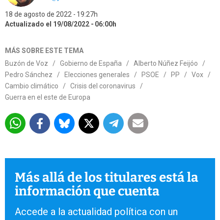
18 de agosto de 2022
19:27h
Actualizado el 19/08/2022
06:00h
MÁS SOBRE ESTE TEMA
Buzón de Voz
/
Gobierno de España
/
Alberto Núñez Feijóo
/
Pedro Sánchez
/
Elecciones generales
/
PSOE
/
PP
/
Vox
/
Cambio climático
/
Crisis del coronavirus
/
Guerra en el este de Europa
Más allá de los titulares está la
información que cuenta
Accede a la actualidad política con un