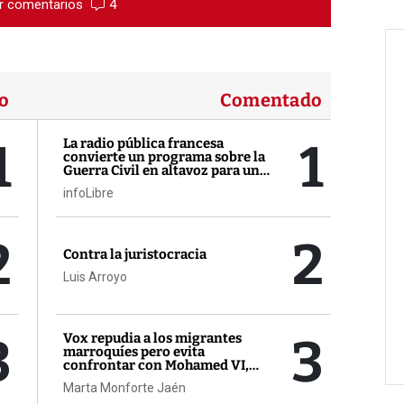
r comentarios
4
o
Comentado
1
1
La radio pública francesa
convierte un programa sobre la
Guerra Civil en altavoz para un
activista contra Sánchez
infoLibre
2
2
Contra la juristocracia
Luis Arroyo
3
3
Vox repudia a los migrantes
marroquíes pero evita
confrontar con Mohamed VI,
aliado de Estados Unidos
Marta Monforte Jaén