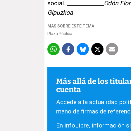
social.
______________Odón Elo
Gipuzkoa
MÁS SOBRE ESTE TEMA
Plaza Pública
Más allá de los titul
cuenta
Accede a la actualidad polít
mano de firmas de referenc
En infoLibre, información si