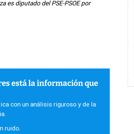
rza es diputado del PSE-PSOE por
ares está la información que
ica con un análisis riguroso y de la
ia.
n ruido.