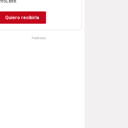
infoLibre.
Quiero recibirla
Publicidad