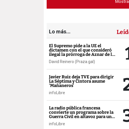
Mostra
Lo más...
Leíd
El Supremo pide a la UE el
dictamen con el que consideró
ilegal la prórroga de Aznar de la
AP-9
David Reinero (Praza.gal)
Javier Ruiz deja TVE para dirigir
La Séptima y Cintora asume
'Mañaneros'
infoLibre
La radio pública francesa
convierte un programa sobre la
Guerra Civil en altavoz para un
activista contra Sánchez
infoLibre