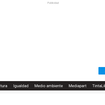
Publicidad
ltura
Igualdad
Medio ambiente
Mediapart
TintaLi