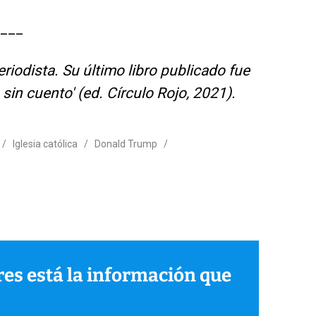
___
eriodista. Su último libro publicado fue
s sin cuento' (ed. Círculo Rojo, 2021).
/
Iglesia católica
/
Donald Trump
/
ares está la información que