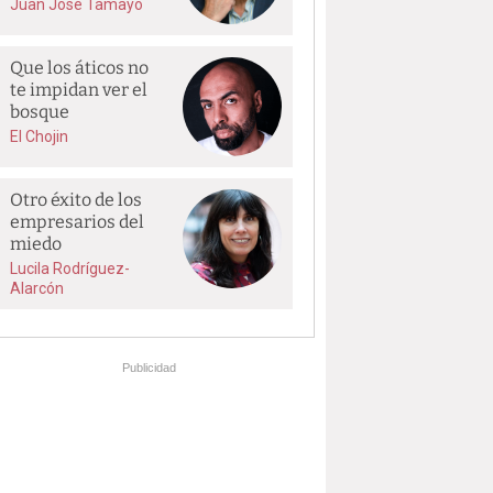
Juan José Tamayo
Que los áticos no
te impidan ver el
bosque
El Chojin
Otro éxito de los
empresarios del
miedo
Lucila Rodríguez-
Alarcón
Publicidad