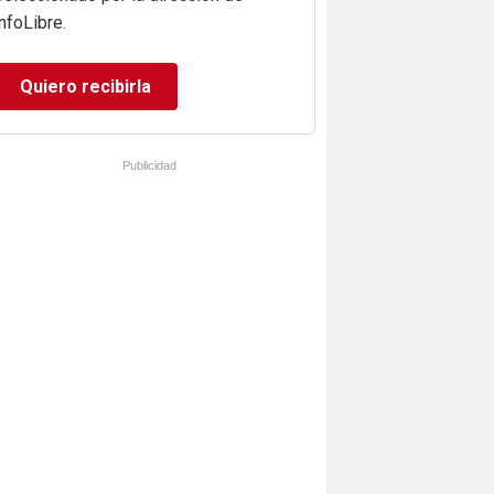
infoLibre.
Quiero recibirla
Publicidad