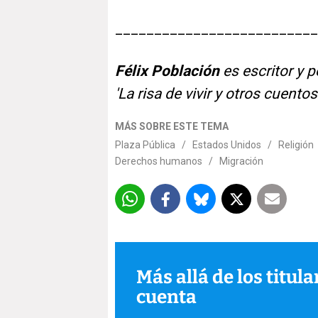
__________________________
Félix Población
es escritor y p
'La risa de vivir y otros cuento
MÁS SOBRE ESTE TEMA
Plaza Pública
/
Estados Unidos
/
Religión
Derechos humanos
/
Migración
Más allá de los titul
cuenta