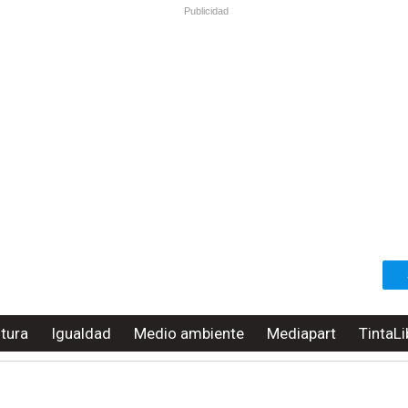
Publicidad
ltura
Igualdad
Medio ambiente
Mediapart
TintaLi