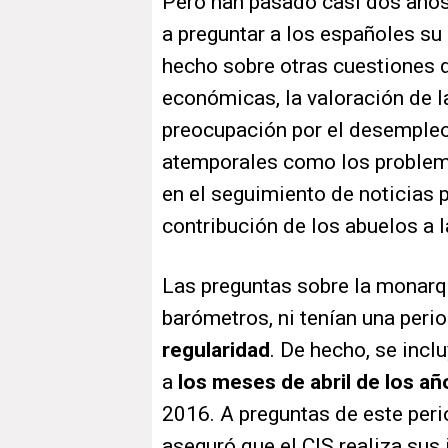
Pero han pasado casi dos años
a preguntar a los españoles su
hecho sobre otras cuestiones 
económicas, la valoración de la
preocupación por el desempleo
atemporales como los problema
en el seguimiento de noticias po
contribución de los abuelos a 
Las preguntas sobre la monarq
barómetros, ni tenían una period
regularidad
. De hecho, se incl
a
los meses de abril de los a
2016. A preguntas de este per
aseguró que el CIS realiza sus