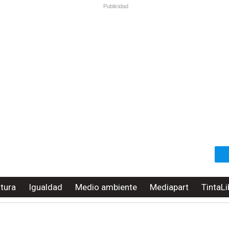
Publicidad
ltura
Igualdad
Medio ambiente
Mediapart
TintaLi