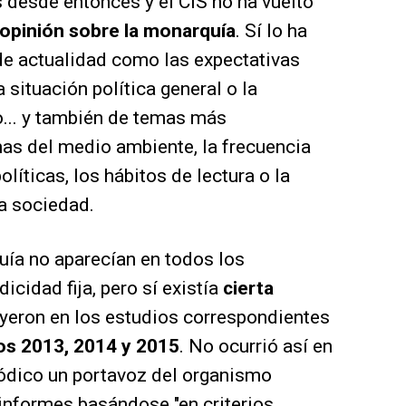
 desde entonces y el CIS no ha vuelto
opinión sobre la monarquía
. Sí lo ha
de actualidad como las expectativas
 situación política general o la
... y también de temas más
s del medio ambiente, la frecuencia
líticas, los hábitos de lectura o la
la sociedad.
uía no aparecían en todos los
icidad fija, pero sí existía
cierta
uyeron en los estudios correspondientes
ños 2013, 2014 y 2015
. No ocurrió así en
iódico un portavoz del organismo
 informes basándose "en criterios