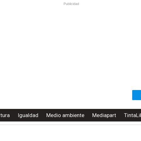
Publicidad
ltura
Igualdad
Medio ambiente
Mediapart
TintaLi