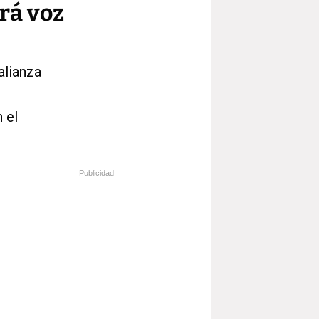
rá voz
alianza
 el
Publicidad