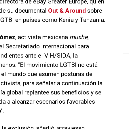
 directora de eBay Greater Europe, quien
e de su documental
Out & Around
sobre
LGTBI en países como Kenia y Tanzania.
Gómez
, activista mexicana
muxhe
,
el Secretariado Internacional para
ndientes ante el VIH/SIDA, la
manos. "El movimiento LGTBI no está
do el mundo que asumen posturas de
activista, para señalar a continuación la
a global replantee sus beneficios y se
a a alcanzar escenarios favorables
".
 la exclusión, añadió, atraviesan