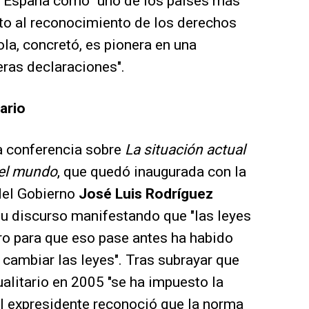
 a España como "uno de los países más
o al reconocimiento de los derechos
ola, concretó, es pionera en una
ras declaraciones".
ario
la conferencia sobre
La situación actual
el
mundo
, que quedó inaugurada con la
del Gobierno
José Luis Rodríguez
 su discurso manifestando que "las leyes
ero para que eso pase antes ha habido
 cambiar las leyes". Tras subrayar que
ualitario en 2005 "se ha impuesto la
, el expresidente reconoció que la norma