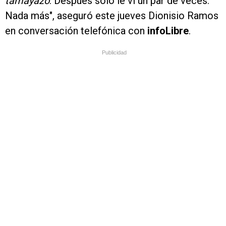
tamayazo
. Después sólo le vi un par de veces.
Nada más", aseguró este jueves Dionisio Ramos
en conversación telefónica con
info
Libre
.
Publicidad