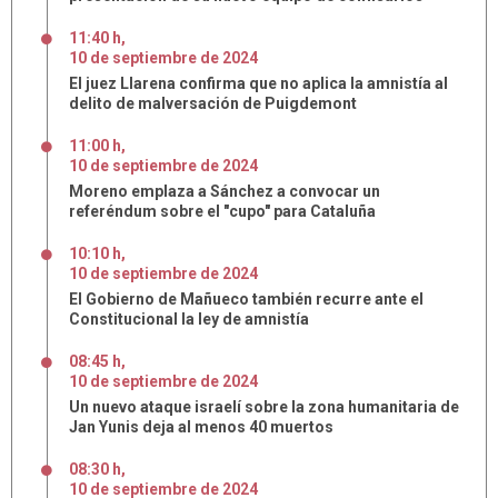
11:40 h
,
10
de
septiembre
de
2024
El juez Llarena confirma que no aplica la amnistía al
delito de malversación de Puigdemont
11:00 h
,
10
de
septiembre
de
2024
Moreno emplaza a Sánchez a convocar un
referéndum sobre el "cupo" para Cataluña
10:10 h
,
10
de
septiembre
de
2024
El Gobierno de Mañueco también recurre ante el
Constitucional la ley de amnistía
08:45 h
,
10
de
septiembre
de
2024
Un nuevo ataque israelí sobre la zona humanitaria de
Jan Yunis deja al menos 40 muertos
08:30 h
,
10
de
septiembre
de
2024