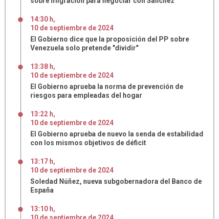
sobre migración para negociar con Sánchez
14:30 h
,
10
de
septiembre
de
2024
El Gobierno dice que la proposición del PP sobre
Venezuela solo pretende "dividir"
13:38 h
,
10
de
septiembre
de
2024
El Gobierno aprueba la norma de prevención de
riesgos para empleadas del hogar
13:22 h
,
10
de
septiembre
de
2024
El Gobierno aprueba de nuevo la senda de estabilidad
con los mismos objetivos de déficit
13:17 h
,
10
de
septiembre
de
2024
Soledad Núñez, nueva subgobernadora del Banco de
España
13:10 h
,
10
de
septiembre
de
2024