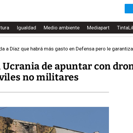
ltura
Igualdad
Medio ambiente
Mediapart
TintaLi
a a Díaz que habrá más gasto en Defensa pero le garantiza que
a Ucrania de apuntar con dro
viles no militares