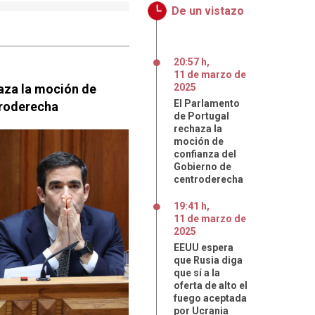
De un vistazo
20:57 h
,
11
de
marzo
de
aza la moción de
2025
El Parlamento
troderecha
de Portugal
rechaza la
moción de
confianza del
Gobierno de
centroderecha
19:41 h
,
11
de
marzo
de
2025
EEUU espera
que Rusia diga
que sí a la
oferta de alto el
fuego aceptada
por Ucrania