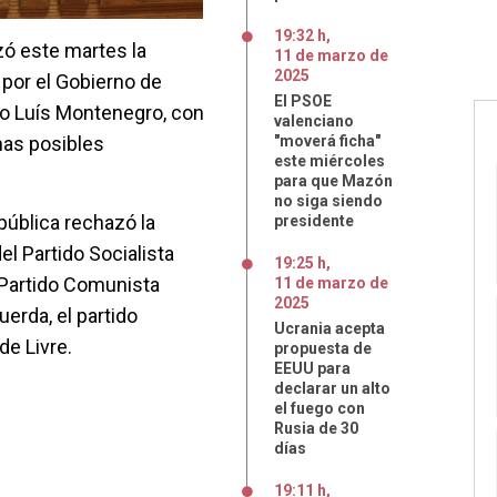
19:32 h
,
zó este martes la
11
de
marzo
de
2025
por el Gobierno de
El PSOE
ro Luís Montenegro, con
valenciano
nas posibles
"moverá ficha"
este miércoles
para que Mazón
no siga siendo
pública rechazó la
presidente
l Partido Socialista
19:25 h
,
l Partido Comunista
11
de
marzo
de
2025
erda, el partido
Ucrania acepta
de Livre.
propuesta de
EEUU para
declarar un alto
el fuego con
Rusia de 30
días
19:11 h
,