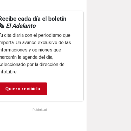
Recibe cada día el boletín
🗞️
El Adelanto
Tu cita diaria con el periodismo que
importa. Un avance exclusivo de las
informaciones y opiniones que
marcarán la agenda del día,
seleccionado por la dirección de
infoLibre.
Quiero recibirla
Publicidad