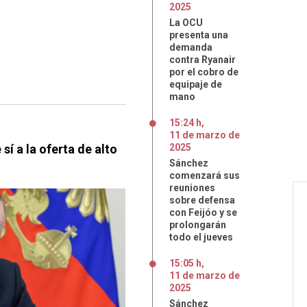
2025
La OCU
presenta una
demanda
contra Ryanair
por el cobro de
equipaje de
mano
15:24 h
,
11
de
marzo
de
í a la oferta de alto
2025
Sánchez
comenzará sus
reuniones
sobre defensa
con Feijóo y se
prolongarán
todo el jueves
15:05 h
,
11
de
marzo
de
2025
Sánchez