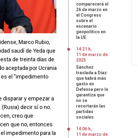
comparecerá el
26 de marzo en
el Congreso
sobre el
escenario
geopolítico en
la UE
idense, Marco Rubio,
14:21 h
,
udad saudí de Yeda que
11
de
marzo
de
esta de treinta días de
2025
ido aceptada por Ucrania
Sánchez
traslada a Díaz
én es el "impedimento
que habrá más
gasto en
Defensa pero le
garantiza que
de disparar y empezar a
no se
recortarán las
(Rusia) decir sí o no.
partidas
hacen, creo que
sociales
cen que no, entonces
14:06 h
,
 el impedimento para la
11
de
marzo
de