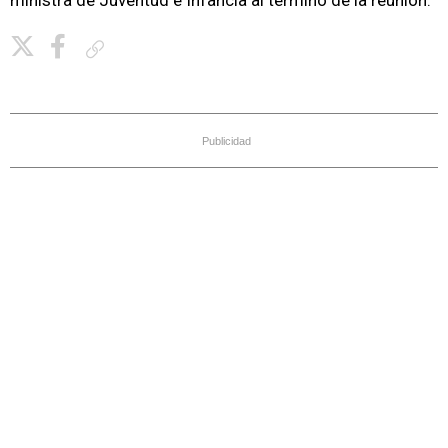
ministra de Juventud e Infancia al término de la reunión.
Copiar enlace
Publicidad