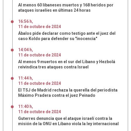
Al menos 60 libaneses muertos y 168 heridos por
ataques israelíes en últimas 24 horas
16:56 h
,
11
de
octubre
de
2024
Ábalos pide declarar como testigo ante el juez del
caso Koldo para defender su "inocencia"
14:04 h
,
11
de
octubre
de
2024
Al menos 9 muertos en el sur del Líbano y Hezbolá
reivindica tres ataques contra Israel
11:44 h
,
11
de
octubre
de
2024
El TSJ de Madrid rechaza la querella del periodista
Máximo Pradera contra el juez Peinado
11:40 h
,
11
de
octubre
de
2024
Guterres denuncia que el ataque israelí contra la
misión de la ONU en Líbano viola la ley internacional