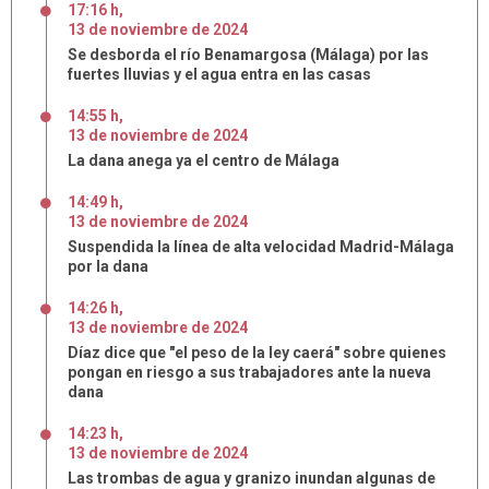
17:16 h
,
13
de
noviembre
de
2024
Se desborda el río Benamargosa (Málaga) por las
fuertes lluvias y el agua entra en las casas
14:55 h
,
13
de
noviembre
de
2024
La dana anega ya el centro de Málaga
14:49 h
,
13
de
noviembre
de
2024
Suspendida la línea de alta velocidad Madrid-Málaga
por la dana
14:26 h
,
13
de
noviembre
de
2024
Díaz dice que "el peso de la ley caerá" sobre quienes
pongan en riesgo a sus trabajadores ante la nueva
dana
14:23 h
,
13
de
noviembre
de
2024
Las trombas de agua y granizo inundan algunas de