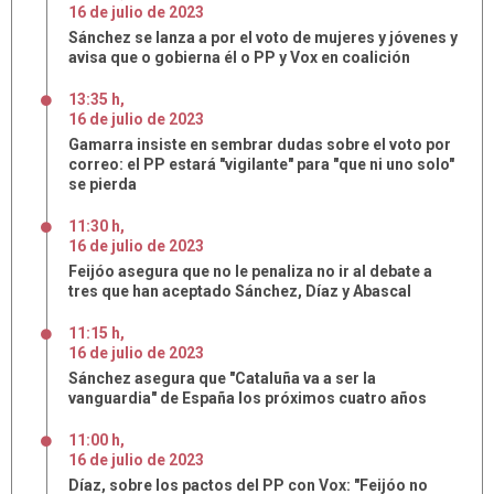
16
de
julio
de
2023
Sánchez se lanza a por el voto de mujeres y jóvenes y
avisa que o gobierna él o PP y Vox en coalición
13:35 h
,
16
de
julio
de
2023
Gamarra insiste en sembrar dudas sobre el voto por
correo: el PP estará "vigilante" para "que ni uno solo"
se pierda
11:30 h
,
16
de
julio
de
2023
Feijóo asegura que no le penaliza no ir al debate a
tres que han aceptado Sánchez, Díaz y Abascal
11:15 h
,
16
de
julio
de
2023
Sánchez asegura que "Cataluña va a ser la
vanguardia" de España los próximos cuatro años
11:00 h
,
16
de
julio
de
2023
Díaz, sobre los pactos del PP con Vox: "Feijóo no