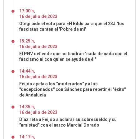
17:00 h
,
16
de
julio
de
2023
Otegi pide el voto para EH Bildu para que el 23J "los
fascistas canten el 'Pobre de mí'
15:25 h
,
16
de
julio
de
2023
El PNV defiende que no tendrán "nada de nada con el
fascismo ni con quien se ayude de él"
14:44 h
,
16
de
julio
de
2023
Feijóo apela a los "moderados" y a los
"decepcionados" con Sánchez para repetir el "éxito"
de Andalucía
14:35 h
,
16
de
julio
de
2023
Díaz reta a Feijóo a aclarar su sobresueldo y su
"amistad" con el narco Marcial Dorado
14:17 h
,