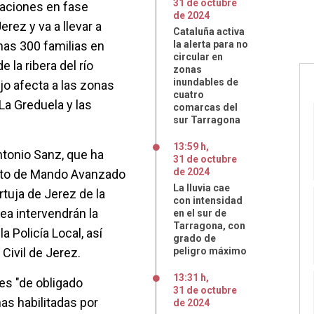
31
de
octubre
aciones en fase
de
2024
erez y va a llevar a
Cataluña activa
nas 300 familias en
la alerta para no
circular en
 la ribera del río
zonas
inundables de
jo afecta a las zonas
cuatro
, La Greduela y las
comarcas del
sur Tarragona
13:59 h
,
ntonio Sanz, que ha
31
de
octubre
de
2024
esto de Mando Avanzado
La lluvia cae
rtuja de Jerez de la
con intensidad
rea intervendrán la
en el sur de
Tarragona, con
la Policía Local, así
grado de
Civil de Jerez.
peligro máximo
13:31 h
,
es "de obligado
31
de
octubre
as habilitadas por
de
2024