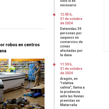
sólo si es
necesario
12:05 h
,
31
de
octubre
de
2024
Detenidas 39
personas por
saqueos en
comercios de
or robos en centros
zonas
ana
afectadas por
la dana
11:30 h
,
31
de
octubre
de
2024
Aragón, en
"relativa
calma", llama a
la prudencia
ante las lluvias
previstas en
Matarraña