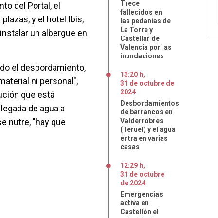
Trece
to del Portal, el
fallecidos en
plazas, y el hotel Ibis,
las pedanías de
La Torre y
 instalar un albergue en
Castellar de
Valencia por las
inundaciones
ido el desbordamiento,
13:20 h
,
aterial ni personal",
31
de
octubre
de
2024
lución que está
Desbordamientos
 llegada de agua a
de barrancos en
se nutre, "hay que
Valderrobres
(Teruel) y el agua
entra en varias
casas
12:29 h
,
31
de
octubre
de
2024
Emergencias
activa en
Castellón el