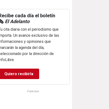
Recibe cada día el boletín
🗞️
El Adelanto
Tu cita diaria con el periodismo que
importa. Un avance exclusivo de las
informaciones y opiniones que
marcarán la agenda del día,
seleccionado por la dirección de
infoLibre.
Quiero recibirla
Publicidad