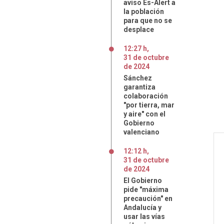
aviso Es-Alert a
la población
para que no se
desplace
12:27 h
,
31
de
octubre
de
2024
Sánchez
garantiza
colaboración
"por tierra, mar
y aire" con el
Gobierno
valenciano
12:12 h
,
31
de
octubre
de
2024
El Gobierno
pide "máxima
precaución" en
Andalucía y
usar las vías