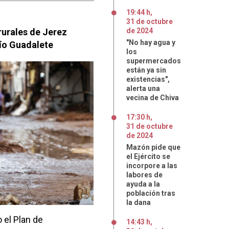
19:44 h
,
31
de
octubre
rurales de Jerez
de
2024
"No hay agua y
río Guadalete
los
supermercados
están ya sin
existencias",
alerta una
vecina de Chiva
17:30 h
,
31
de
octubre
de
2024
Mazón pide que
el Ejército se
incorpore a las
labores de
ayuda a la
población tras
la dana
 el Plan de
14:43 h
,