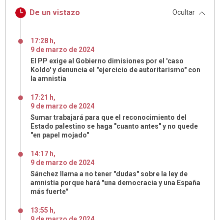
De un vistazo
Ocultar
17:28 h
,
9
de
marzo
de
2024
El PP exige al Gobierno dimisiones por el 'caso
Koldo' y denuncia el "ejercicio de autoritarismo" con
la amnistía
17:21 h
,
9
de
marzo
de
2024
Sumar trabajará para que el reconocimiento del
Estado palestino se haga "cuanto antes" y no quede
"en papel mojado"
14:17 h
,
9
de
marzo
de
2024
Sánchez llama a no tener "dudas" sobre la ley de
amnistía porque hará "una democracia y una España
más fuerte"
13:55 h
,
9
de
marzo
de
2024