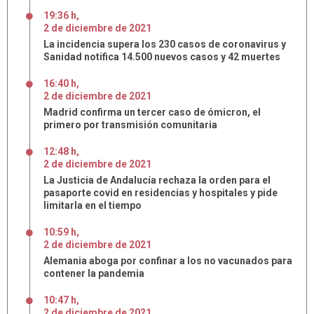
19:36 h
,
2
de
diciembre
de
2021
La incidencia supera los 230 casos de coronavirus y
Sanidad notifica 14.500 nuevos casos y 42 muertes
16:40 h
,
2
de
diciembre
de
2021
Madrid confirma un tercer caso de ómicron, el
primero por transmisión comunitaria
12:48 h
,
2
de
diciembre
de
2021
La Justicia de Andalucía rechaza la orden para el
pasaporte covid en residencias y hospitales y pide
limitarla en el tiempo
10:59 h
,
2
de
diciembre
de
2021
Alemania aboga por confinar a los no vacunados para
contener la pandemia
10:47 h
,
2
de
diciembre
de
2021