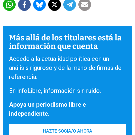
Más allá de los titulares está la
información que cuenta
Accede a la actualidad política con un
análisis riguroso y de la mano de firmas de
referencia.
En infoLibre, información sin ruido.
Apoya un periodismo libre e
independiente.
HAZTE SOCIA/O AHORA