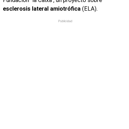
Fundación "la Caixa", un proyecto sobre
esclerosis lateral amiotrófica
(ELA).
Publicidad