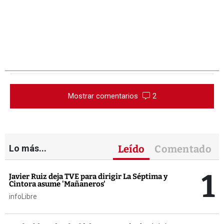
Mostrar comentarios
2
Lo más...
Leído
Comentado
1
Javier Ruiz deja TVE para dirigir La Séptima y
Cintora asume 'Mañaneros'
infoLibre