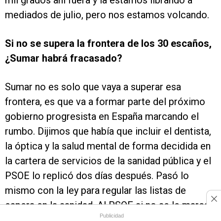
mil grados ahí fuera y la estamos librando a
mediados de julio, pero nos estamos volcando.
Si no se supera la frontera de los 30 escaños,
¿Sumar habrá fracasado?
Sumar no es solo que vaya a superar esa
frontera, es que va a formar parte del próximo
gobierno progresista en España marcando el
rumbo. Dijimos que había que incluir el dentista,
la óptica y la salud mental de forma decidida en
la cartera de servicios de la sanidad pública y el
PSOE lo replicó dos días después. Pasó lo
mismo con la ley para regular las listas de
espera en la sanidad. Al PSOE si no se le marca
Publicidad
el rumbo es posible que se despiste, o que ceda