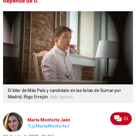
depende de ti.
El líder de Más País y candidato en las listas de Sumar por
Madrid, Íñigo Errejón.
Iñaki Serrano
33
Marta Monforte Jaén
@MartaMonforteJ