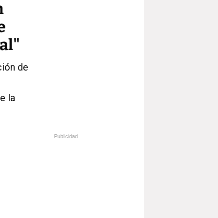
n
e
al"
ción de
e la
Publicidad