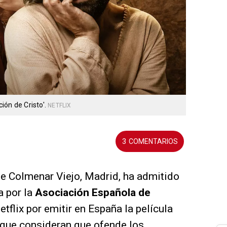
ión de Cristo'.
NETFLIX
3
de Colmenar Viejo, Madrid, ha admitido
a por la
Asociación Española de
tflix por emitir en España la película
que consideran que ofende los