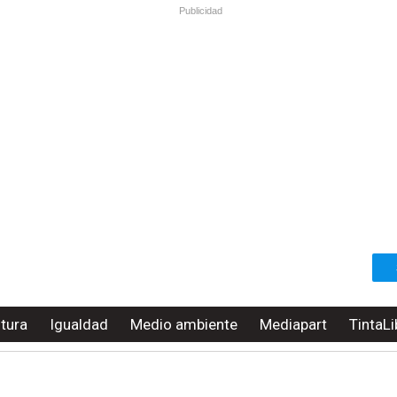
Publicidad
ltura
Igualdad
Medio ambiente
Mediapart
TintaLi