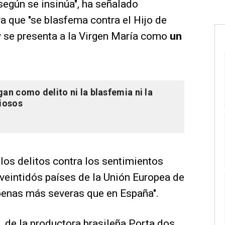
egún se insinúa", ha señalado
 que "se blasfema contra el Hijo de
 y se presenta a la Virgen María como
un
an como delito ni la blasfemia ni la
giosos
los delitos contra los sentimientos
 veintidós países de la Unión Europea de
 penas más severas que en España".
', de la productora brasileña Porta dos