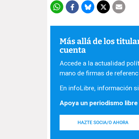
Más allá de los titul
cuenta
Accede a la actualidad polít
mano de firmas de referenc
En infoLibre, información si
Apoya un periodismo libre
HAZTE SOCIA/O AHORA