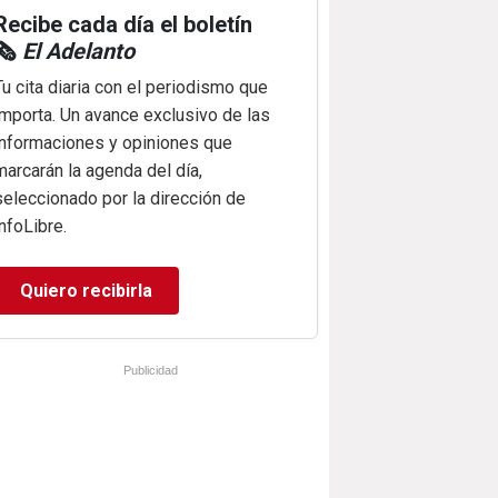
Recibe cada día el boletín
🗞️
El Adelanto
Tu cita diaria con el periodismo que
importa. Un avance exclusivo de las
informaciones y opiniones que
marcarán la agenda del día,
seleccionado por la dirección de
infoLibre.
Quiero recibirla
Publicidad