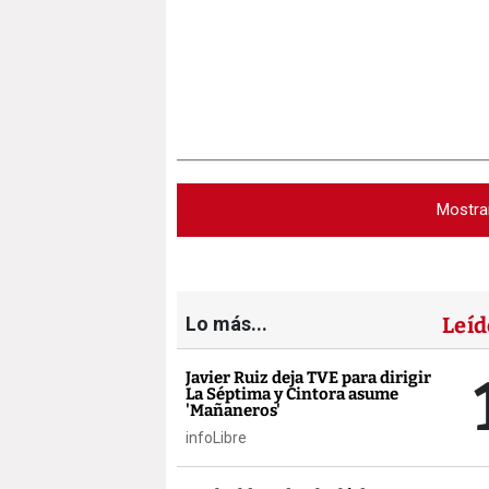
Mostra
Lo más...
Leíd
Javier Ruiz deja TVE para dirigir
La Séptima y Cintora asume
'Mañaneros'
infoLibre