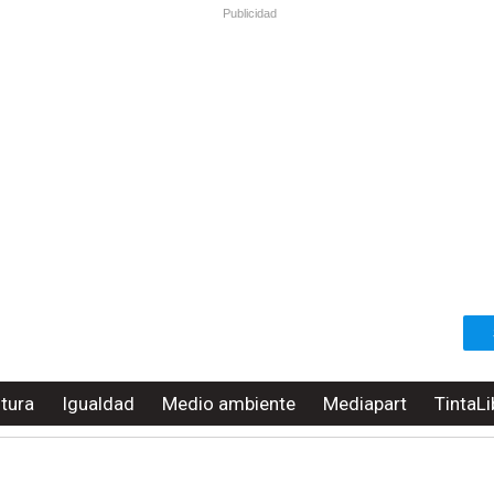
Publicidad
ltura
Igualdad
Medio ambiente
Mediapart
TintaLi