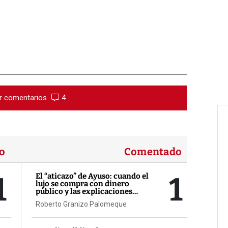
r comentarios
4
o
Comentado
1
1
El “aticazo” de Ayuso: cuando el
lujo se compra con dinero
público y las explicaciones
llegan después
Roberto Granizo Palomeque