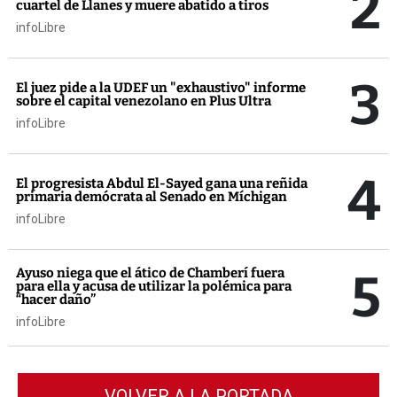
2
cuartel de Llanes y muere abatido a tiros
infoLibre
3
El juez pide a la UDEF un "exhaustivo" informe
sobre el capital venezolano en Plus Ultra
infoLibre
4
El progresista Abdul El-Sayed gana una reñida
primaria demócrata al Senado en Míchigan
infoLibre
5
Ayuso niega que el ático de Chamberí fuera
para ella y acusa de utilizar la polémica para
“hacer daño”
infoLibre
VOLVER A LA PORTADA