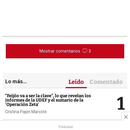
Mostrar comentarios
3
Lo más...
Leído
Comentado
1
“Feijóo va a ser la clave”, lo que revelan los
informes de la UDEF y el sumario de la
'Operación Zeta'
Cristina Papin Marcote
BNG y PSdeG denuncian la exclusión en
Publicidad