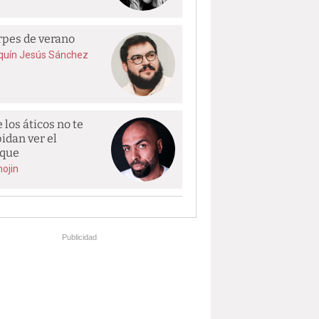
rpes de verano
quín Jesús Sánchez
 los áticos no te
idan ver el
que
hojin
Publicidad