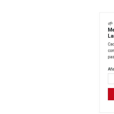

Me
La
Cad
com
pas
Aña