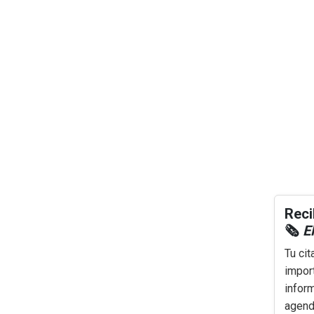
Reci
🗞️
El
Tu cit
impor
infor
agenda