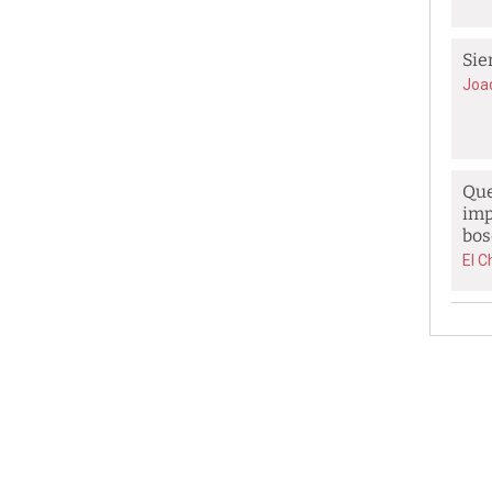
Sie
Joa
Que
imp
bos
El C