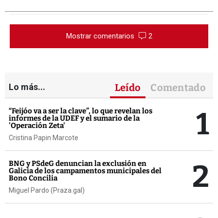
Mostrar comentarios
2
Lo más...
Leído
Comentado
1
“Feijóo va a ser la clave”, lo que revelan los
informes de la UDEF y el sumario de la
'Operación Zeta'
Cristina Papin Marcote
2
BNG y PSdeG denuncian la exclusión en
Galicia de los campamentos municipales del
Bono Concilia
Miguel Pardo (Praza.gal)