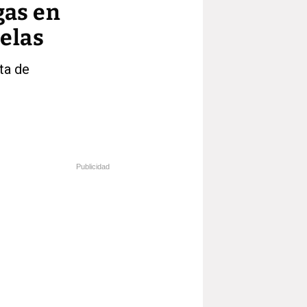
gas en
selas
ta de
Publicidad