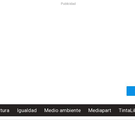
Publicidad
ltura
Igualdad
Medio ambiente
Mediapart
TintaLi