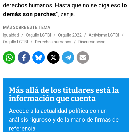
derechos humanos. Hasta que no se diga eso
lo
demás son parches
", zanja.
MÁS SOBRE ESTE TEMA
Igualdad
/
Orgullo LGTBI
/
Orgullo 2022
/
Activismo LGTBI
/
Orgullo LGTBI
/
Derechos humanos
/
Discriminación
Más allá de los titulares está la
información que cuenta
Accede a la actualidad política con un
análisis riguroso y de la mano de firmas de
referencia.