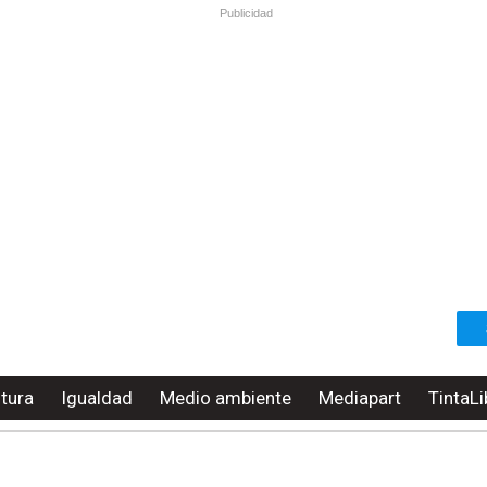
Publicidad
ltura
Igualdad
Medio ambiente
Mediapart
TintaLi