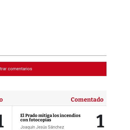
trar comentarios
o
Comentado
1
1
El Prado mitiga los incendios
con fotocopias
Joaquín Jesús Sánchez