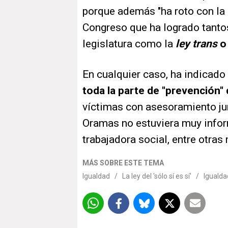
porque además "ha roto con la 
Congreso que ha logrado tanto
legislatura como la
ley trans
o
En cualquier caso, ha indicad
toda la parte de "prevención" d
víctimas con asesoramiento jur
Oramas no estuviera muy inf
trabajadora social, entre otras
MÁS SOBRE ESTE TEMA
Igualdad
/
La ley del 'sólo sí es sí'
/
Igualda