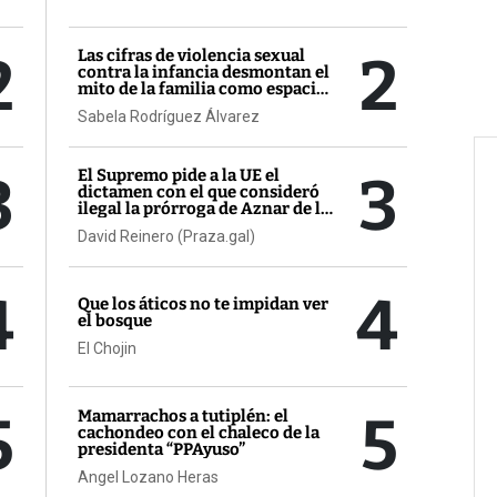
2
2
Las cifras de violencia sexual
contra la infancia desmontan el
mito de la familia como espacio
seguro
Sabela Rodríguez Álvarez
3
3
El Supremo pide a la UE el
dictamen con el que consideró
ilegal la prórroga de Aznar de la
AP-9
David Reinero (Praza.gal)
4
4
Que los áticos no te impidan ver
el bosque
El Chojin
5
5
Mamarrachos a tutiplén: el
cachondeo con el chaleco de la
presidenta “PPAyuso”
Angel Lozano Heras