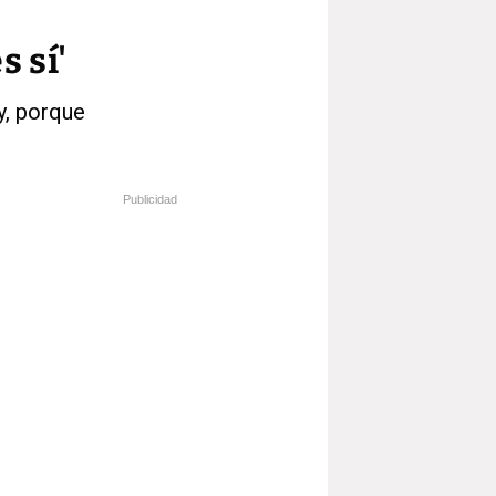
s sí'
y, porque
Publicidad