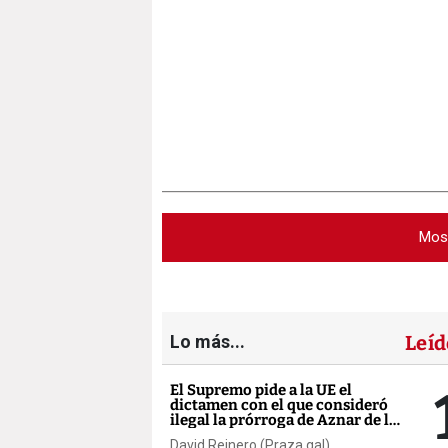
Mos
Lo más...
Leíd
El Supremo pide a la UE el
dictamen con el que consideró
ilegal la prórroga de Aznar de la
AP-9
David Reinero (Praza.gal)