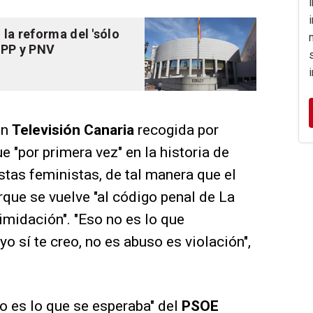
la reforma del 'sólo
, PP y PNV
en
Televisión Canaria
recogida por
e "por primera vez" en la historia de
tas feministas, de tal manera que el
orque se vuelve "al código penal de La
timidación". "Eso no es lo que
o sí te creo, no es abuso es violación",
o es lo que se esperaba" del
PSOE