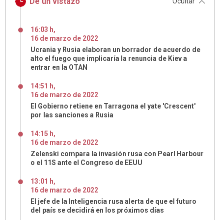
De un vistazo
Ocultar
16:03 h
,
16
de
marzo
de
2022
Ucrania y Rusia elaboran un borrador de acuerdo de
alto el fuego que implicaría la renuncia de Kiev a
entrar en la OTAN
14:51 h
,
16
de
marzo
de
2022
El Gobierno retiene en Tarragona el yate 'Crescent'
por las sanciones a Rusia
14:15 h
,
16
de
marzo
de
2022
Zelenski compara la invasión rusa con Pearl Harbour
o el 11S ante el Congreso de EEUU
13:01 h
,
16
de
marzo
de
2022
El jefe de la Inteligencia rusa alerta de que el futuro
del país se decidirá en los próximos días