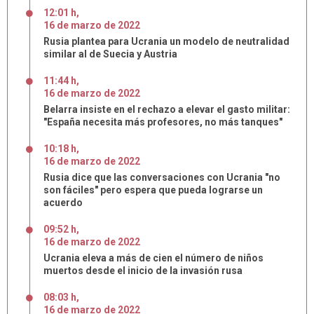
12:01 h
,
16
de
marzo
de
2022
Rusia plantea para Ucrania un modelo de neutralidad
similar al de Suecia y Austria
11:44 h
,
16
de
marzo
de
2022
Belarra insiste en el rechazo a elevar el gasto militar:
"España necesita más profesores, no más tanques"
10:18 h
,
16
de
marzo
de
2022
Rusia dice que las conversaciones con Ucrania "no
son fáciles" pero espera que pueda lograrse un
acuerdo
09:52 h
,
16
de
marzo
de
2022
Ucrania eleva a más de cien el número de niños
muertos desde el inicio de la invasión rusa
08:03 h
,
16
de
marzo
de
2022