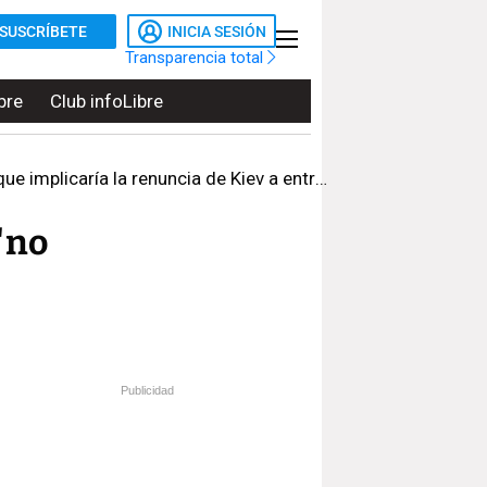
SUSCRÍBETE
INICIA SESIÓN
Transparencia total
bre
Club infoLibre
aría la renuncia de Kiev a entrar en la OTAN
"no
Publicidad