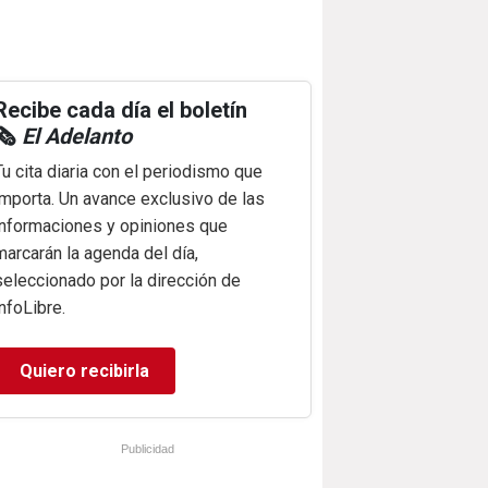
Recibe cada día el boletín
🗞️
El Adelanto
Tu cita diaria con el periodismo que
importa. Un avance exclusivo de las
informaciones y opiniones que
marcarán la agenda del día,
seleccionado por la dirección de
infoLibre.
Quiero recibirla
Publicidad