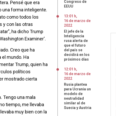
Congreso de
ntera. Pensé que era
EEUU
o una forma inteligente.
13:01 h
,
rato como todos los
16
de
marzo
de
 y con las otras
2022
ratar", ha dicho Trump
El jefe de la
Inteligencia
 'Washington Examiner'.
rusa alerta de
que el futuro
iado. Creo que ha
del país se
decidirá en los
a el mundo. Ha
próximos días
mentar Trump, quien ha
12:01 h
,
culos políticos
16
de
marzo
de
r mostrado cierta
2022
Rusia plantea
para Ucrania un
modelo de
n. Tengo una mala
neutralidad
similar al de
smo tiempo, me llevaba
Suecia y Austria
llevaba muy bien con la