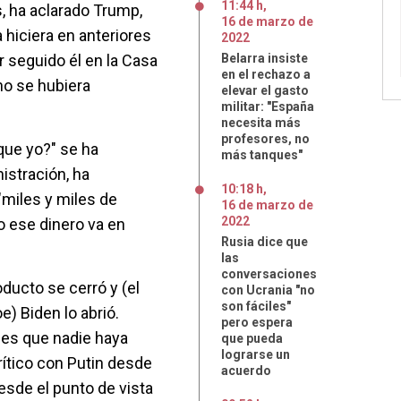
11:44 h
,
s, ha aclarado Trump,
16
de
marzo
de
a hiciera en anteriores
2022
r seguido él en la Casa
Belarra insiste
en el rechazo a
no se hubiera
elevar el gasto
militar: "España
necesita más
profesores, no
que yo?" se ha
más tanques"
istración, ha
10:18 h
,
"miles y miles de
16
de
marzo
de
2022
o ese dinero va en
Rusia dice que
las
conversaciones
oducto se cerró y (el
con Ucrania "no
son fáciles"
) Biden lo abrió.
pero espera
es que nadie haya
que pueda
lograrse un
ítico con Putin desde
acuerdo
desde el punto de vista