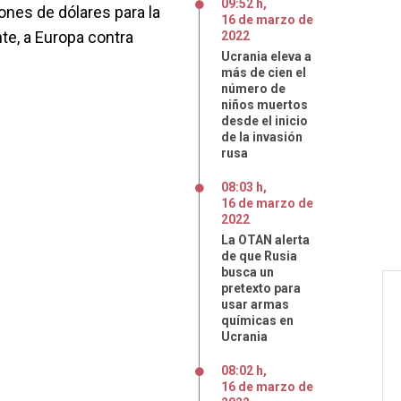
09:52 h
,
ones de dólares para la
16
de
marzo
de
te, a Europa contra
2022
Ucrania eleva a
más de cien el
número de
niños muertos
desde el inicio
de la invasión
rusa
08:03 h
,
16
de
marzo
de
2022
La OTAN alerta
de que Rusia
busca un
pretexto para
usar armas
químicas en
Ucrania
08:02 h
,
16
de
marzo
de