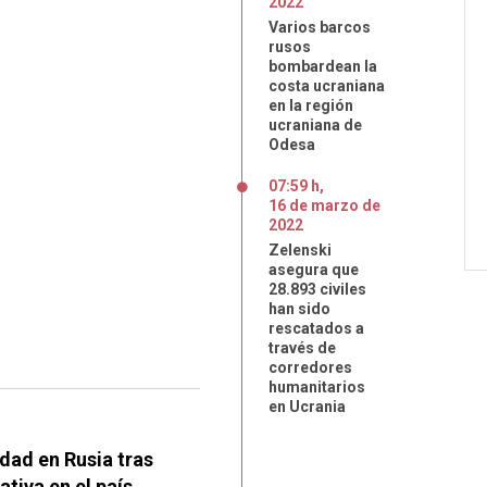
2022
Varios barcos
rusos
bombardean la
costa ucraniana
en la región
ucraniana de
Odesa
07:59 h
,
16
de
marzo
de
2022
Zelenski
asegura que
28.893 civiles
han sido
rescatados a
través de
corredores
humanitarios
en Ucrania
dad en Rusia tras
tiva en el país