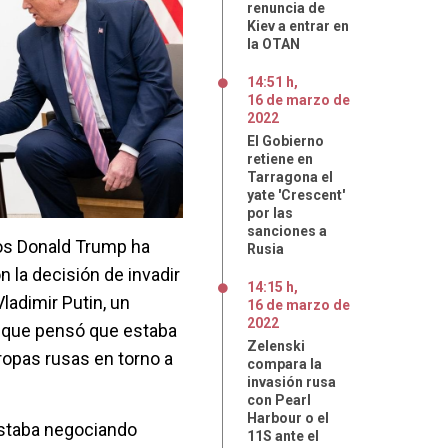
renuncia de
Kiev a entrar en
la OTAN
14:51 h
,
16
de
marzo
de
2022
El Gobierno
retiene en
Tarragona el
yate 'Crescent'
por las
sanciones a
os Donald Trump ha
Rusia
 la decisión de invadir
14:15 h
,
ladimir Putin, un
16
de
marzo
de
2022
l que pensó que estaba
Zelenski
ropas rusas en torno a
compara la
invasión rusa
con Pearl
Harbour o el
estaba negociando
11S ante el