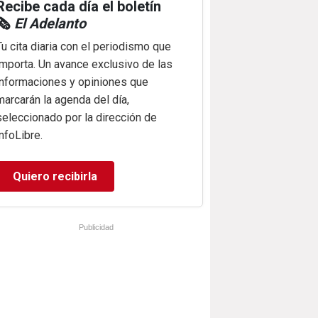
Recibe cada día el boletín
🗞️
El Adelanto
Tu cita diaria con el periodismo que
importa. Un avance exclusivo de las
informaciones y opiniones que
marcarán la agenda del día,
seleccionado por la dirección de
infoLibre.
Quiero recibirla
Publicidad