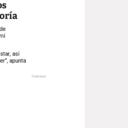
os
oría
 de
 mí
tar, así
er", apunta
Publicidad