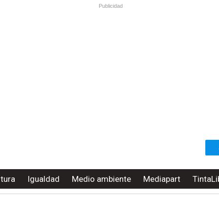
Publicidad
ltura
Igualdad
Medio ambiente
Mediapart
TintaLi