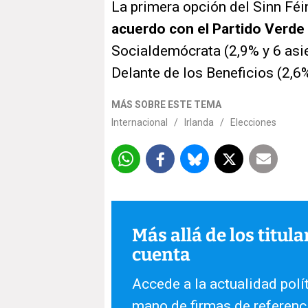
La primera opción del Sinn Fé
acuerdo con el Partido Verde
Socialdemócrata (2,9% y 6 asi
Delante de los Beneficios (2,6%
MÁS SOBRE ESTE TEMA
Internacional
/
Irlanda
/
Elecciones
Más allá de los titul
cuenta
Accede a la actualidad polít
mano de firmas de referenc