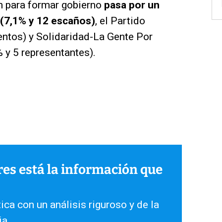
in para formar gobierno
pasa por un
 (7,1% y 12 escaños)
, el Partido
entos) y Solidaridad-La Gente Por
 y 5 representantes).
ares está la información que
ica con un análisis riguroso y de la
ia.