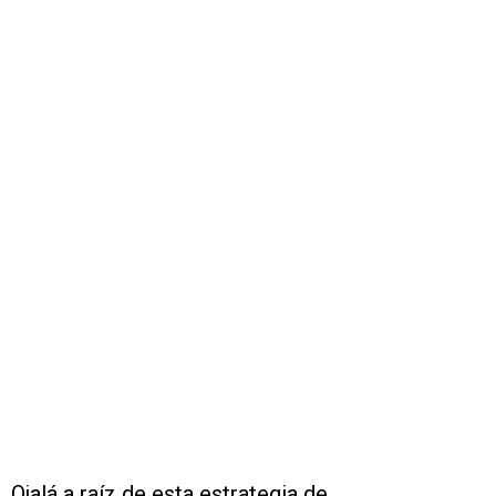
Ojalá a raíz de esta estrategia de