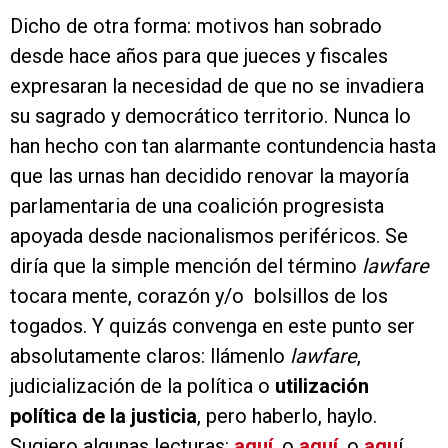
Dicho de otra forma: motivos han sobrado
desde hace años para que jueces y fiscales
expresaran la necesidad de que no se invadiera
su sagrado y democrático territorio. Nunca lo
han hecho con tan alarmante contundencia hasta
que las urnas han decidido renovar la mayoría
parlamentaria de una coalición progresista
apoyada desde nacionalismos periféricos. Se
diría que la simple mención del término
lawfare
tocara mente, corazón y/o bolsillos de los
togados. Y quizás convenga en este punto ser
absolutamente claros: llámenlo
lawfare
,
judicialización de la política o
utilización
política de la justicia
, pero haberlo, haylo.
Sugiero algunas lecturas:
aquí
, o
aquí
, o
aqu
í…