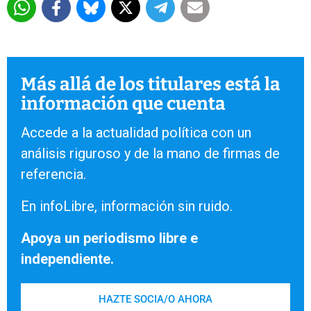
Más allá de los titulares está la
información que cuenta
Accede a la actualidad política con un
análisis riguroso y de la mano de firmas de
referencia.
En infoLibre, información sin ruido.
Apoya un periodismo libre e
independiente.
HAZTE SOCIA/O AHORA