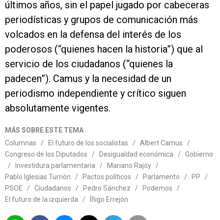
últimos años, sin el papel jugado por cabeceras
periodísticas y grupos de comunicación más
volcados en la defensa del interés de los
poderosos (“quienes hacen la historia”) que al
servicio de los ciudadanos (“quienes la
padecen”). Camus y la necesidad de un
periodismo independiente y crítico siguen
absolutamente vigentes.
MÁS SOBRE ESTE TEMA
Columnas
/
El futuro de los socialistas
/
Albert Camus
/
Congreso de los Diputados
/
Desigualdad económica
/
Gobierno
/
Investidura parlamentaria
/
Mariano Rajoy
/
Pablo Iglesias Turrión
/
Pactos políticos
/
Parlamento
/
PP
/
PSOE
/
Ciudadanos
/
Pedro Sánchez
/
Podemos
/
El futuro de la izquierda
/
Íñigo Errejón