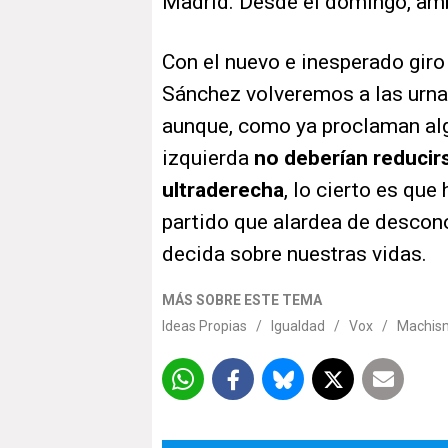
Madrid. Desde el domingo, am
Con el nuevo e inesperado giro
Sánchez volveremos a las urn
aunque, como ya proclaman alg
izquierda
no deberían reducir
ultraderecha
, lo cierto es qu
partido que alardea de descon
decida sobre nuestras vidas.
MÁS SOBRE ESTE TEMA
Ideas Propias
/
Igualdad
/
Vox
/
Machis