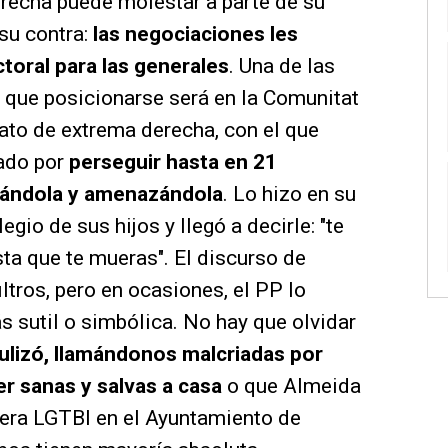
recha puede molestar a parte de su
 su contra:
las negociaciones les
ctoral para las generales
. Una de las
 que posicionarse será en la Comunitat
dato de extrema derecha, con el que
nado por
perseguir hasta en 21
tándola y amenazándola
. Lo hizo en su
legio de sus hijos y llegó a decirle: "te
sta que te mueras". El discurso de
iltros, pero en ocasiones, el PP lo
 sutil o simbólica. No hay que olvidar
culizó, llamándonos malcriadas por
r sanas y salvas a casa
o que Almeida
dera LGTBI en el Ayuntamiento de