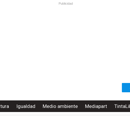
Publicidad
ltura
Igualdad
Medio ambiente
Mediapart
TintaLi