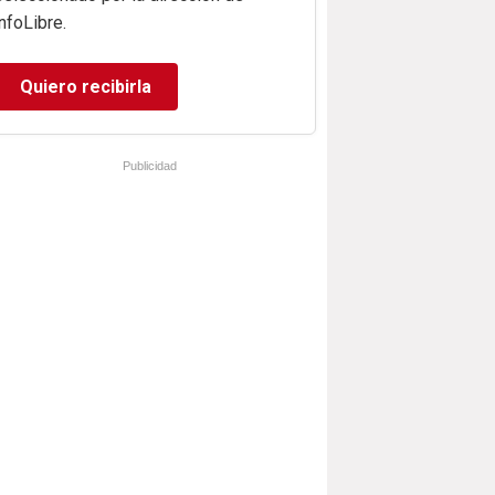
infoLibre.
Quiero recibirla
Publicidad