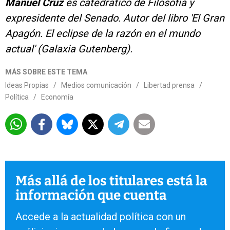
Manuel Cruz
es catedrático de Filosofía y
expresidente del Senado. Autor del libro 'El Gran
Apagón. El eclipse de la razón en el mundo
actual' (Galaxia Gutenberg).
MÁS SOBRE ESTE TEMA
Ideas Propias
/
Medios comunicación
/
Libertad prensa
/
Política
/
Economía
Más allá de los titulares está la
información que cuenta
Accede a la actualidad política con un