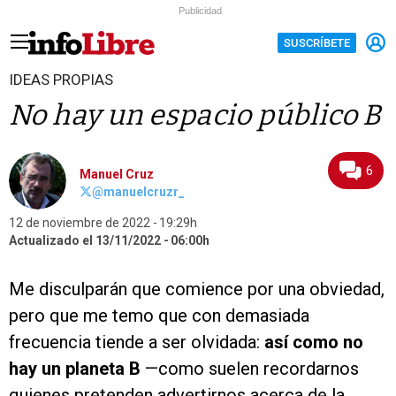
Publicidad
SUSCRÍBETE
IDEAS PROPIAS
No hay un espacio público B
6
Manuel Cruz
@manuelcruzr_
12 de noviembre de 2022
19:29h
Actualizado el 13/11/2022
06:00h
Me disculparán que comience por una obviedad,
pero que me temo que con demasiada
frecuencia tiende a ser olvidada:
así como no
hay un planeta B
—como suelen recordarnos
quienes pretenden advertirnos acerca de la