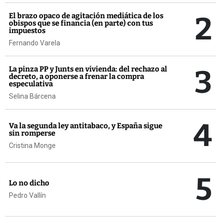
2
El brazo opaco de agitación mediática de los
obispos que se financia (en parte) con tus
impuestos
Fernando Varela
3
La pinza PP y Junts en vivienda: del rechazo al
decreto, a oponerse a frenar la compra
especulativa
Selina Bárcena
4
Va la segunda ley antitabaco, y España sigue
sin romperse
Cristina Monge
5
Lo no dicho
Pedro Vallín