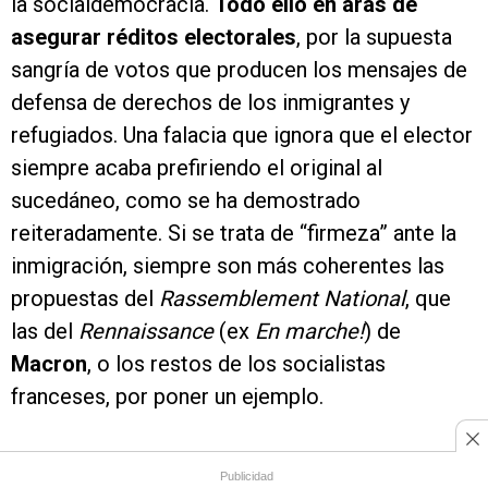
la socialdemocracia.
Todo ello en aras de
asegurar réditos electorales
, por la supuesta
sangría de votos que producen los mensajes de
defensa de derechos de los inmigrantes y
refugiados. Una falacia que ignora que el elector
siempre acaba prefiriendo el original al
sucedáneo, como se ha demostrado
reiteradamente. Si se trata de “firmeza” ante la
inmigración, siempre son más coherentes las
propuestas del
Rassemblement National
, que
las del
Rennaissance
(ex
En marche!
) de
Macron
, o los restos de los socialistas
franceses, por poner un ejemplo.
Creo que en esas elecciones está en juego, en
Publicidad