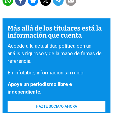
Más allá de los titulares está la
información que cuenta
Accede a la actualidad política con un
análisis riguroso y de la mano de firmas de
referencia.
En infoLibre, información sin ruido.
Apoya un periodismo libre e
independiente.
HAZTE SOCIA/O AHORA