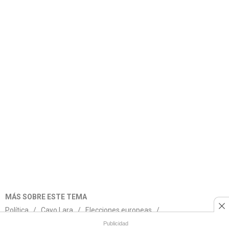
MÁS SOBRE ESTE TEMA
Política
/
Cayo Lara
/
Elecciones europeas
/
Gaspar Llamazares
/
IU
/
Pablo Iglesias Turrión
/
Publicidad