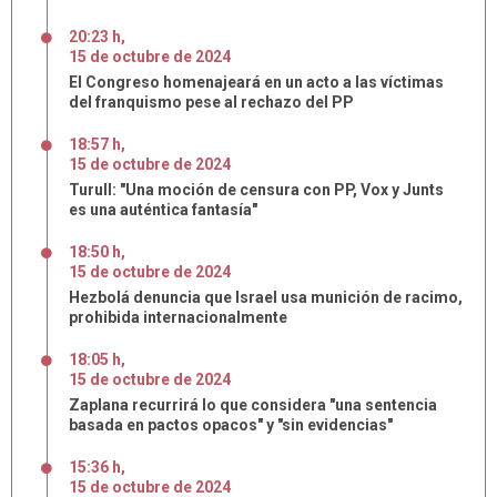
20:23 h
,
15
de
octubre
de
2024
El Congreso homenajeará en un acto a las víctimas
del franquismo pese al rechazo del PP
18:57 h
,
15
de
octubre
de
2024
Turull: "Una moción de censura con PP, Vox y Junts
es una auténtica fantasía"
18:50 h
,
15
de
octubre
de
2024
Hezbolá denuncia que Israel usa munición de racimo,
prohibida internacionalmente
18:05 h
,
15
de
octubre
de
2024
Zaplana recurrirá lo que considera "una sentencia
basada en pactos opacos" y "sin evidencias"
15:36 h
,
15
de
octubre
de
2024